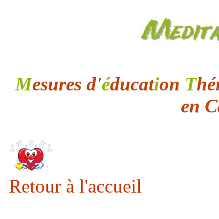
M
esures d'
é
ducat
i
on
T
hé
en C
Retour à l'accueil