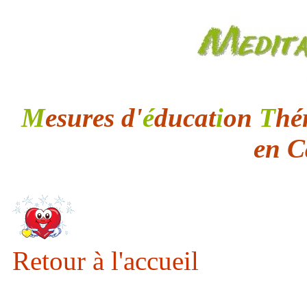
M
esures d'
é
ducat
i
on
T
hé
en C
Retour à l'accueil